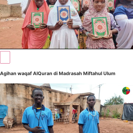
Agihan waqaf AlQuran di Madrasah Miftahul Ulum