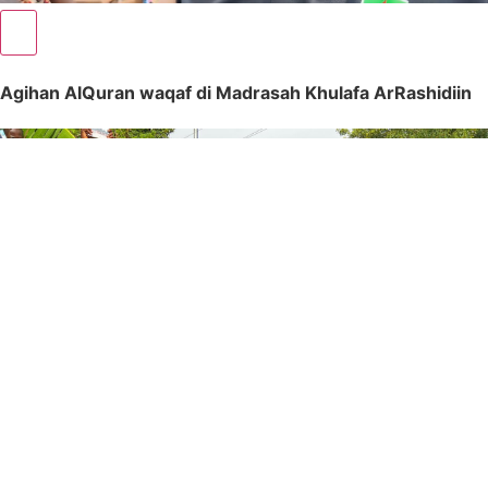
Agihan AlQuran waqaf di Madrasah Khulafa ArRashidiin