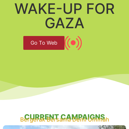
WAKE-UP FOR
GAZA
Go To Web
CURRENT CAMPAIGNS
Bergerak Bersama Demi Ummah