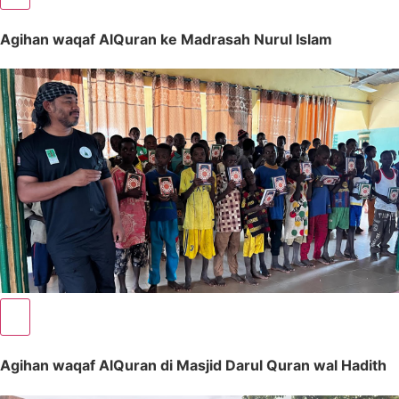
Agihan waqaf AlQuran ke Madrasah Nurul Islam
Agihan waqaf AlQuran di Masjid Darul Quran wal Hadith