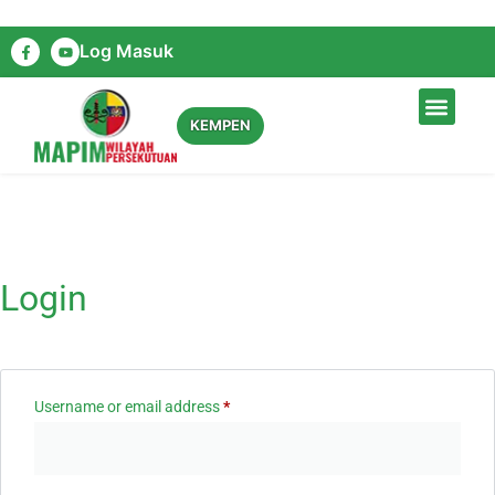
Log Masuk
LAMAN UTAMA
TENTANG KAMI
DIARI KAMI
HUBUNGI KAMI
KEMPEN
Login
Username or email address
*