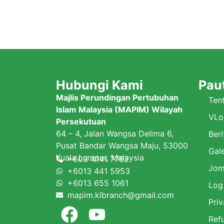
Hubungi Kami
Pau
Majlis Perundingan Pertubuhan
Ten
Islam Malaysia (MAPIM) Wilayah
VLo
Persekutuan
64 – 4, Jalan Wangsa Delima 6,
Beri
Pusat Bandar Wangsa Maju, 53000
Gale
Kuala Lumpur, Malaysia
+603 4141 7762
Jom
+6013 441 5953
+6013 655 1061
Log
mapim.klbranch@gmail.com
Priv
Ref