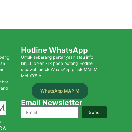
Hotline WhatsApp
mbang
Untuk sebarang pertanyaan atau info
aan
lanjut, boleh klik pada butang Hotline
ine
dibawah untuk WhatsApp pihak MAPIM
MALAYSIA
mbor
yang
WhatsApp MAPIM
Email Newsletter
Send
0
DA