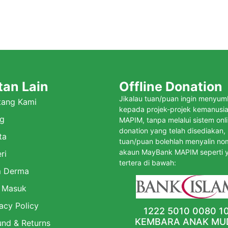
tan Lain
Offline Donation
Jikalau tuan/puan ingin menyu
tang Kami
kepada projek-projek kemanusi
g
MAPIM, tanpa melalui sistem onl
donation yang telah disediakan,
ta
tuan/puan bolehlah menyalin no
akaun MayBank MAPIM seperti 
ri
tertera di bawah:
 Derma
 Masuk
acy Policy
1222 5010 0080 1
KEMBARA ANAK MU
und & Returns