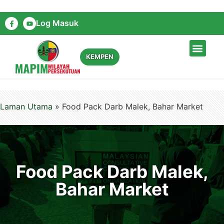
Log Masuk
LAMAN UTAMA
TENTANG KAMI
DIARI KAMI
HUBUNGI KAMI
KEMPEN
Laman Utama
»
Food Pack Darb Malek, Bahar Market
Food Pack Darb Malek,
Bahar Market