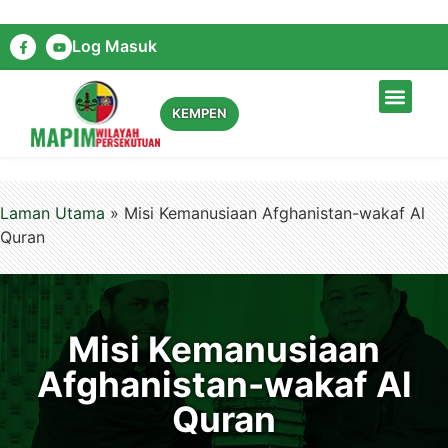
Log Masuk
LAMAN UTAMA
TENTANG KAMI
DIARI KAMI
HUBUNGI KAMI
KEMPEN
Laman Utama
»
Misi Kemanusiaan Afghanistan-wakaf Al
Quran
Misi Kemanusiaan
Afghanistan-wakaf Al
Quran