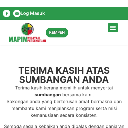
Log Masuk
LAMAN UTAMA
TENTANG KAMI
DIARI KAMI
HUBUNGI KAMI
KEMPEN
TERIMA KASIH ATAS
SUMBANGAN ANDA
Terima kasih kerana memilih untuk menyertai
sumbangan
bersama kami.
Sokongan anda yang berterusan amat bermakna dan
membantu kami menjalankan program serta misi
kemanusiaan secara konsisten.
Semoga segala kebaikan anda dibalas dengan ganjaran