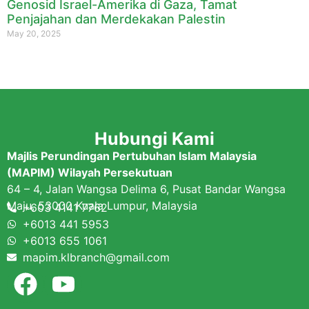
Genosid Israel-Amerika di Gaza, Tamat
Penjajahan dan Merdekakan Palestin
May 20, 2025
Hubungi Kami
Majlis Perundingan Pertubuhan Islam Malaysia
(MAPIM) Wilayah Persekutuan
64 – 4, Jalan Wangsa Delima 6, Pusat Bandar Wangsa
Maju, 53000 Kuala Lumpur, Malaysia
+603 4141 7762
+6013 441 5953
+6013 655 1061
mapim.klbranch@gmail.com